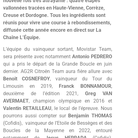
nouvelle fois très attrayante : quatre étapes
vallonnées tracées en Haute-Vienne, Corrèze,
Creuse et Dordogne. Tous les ingrédients sont
réunis pour vivre une course à rebondissements,
diffusée cette année encore en direct sur La
Chaîne L’Équipe.
L’équipe du vainqueur sortant, Movistar Team,
sera présente avec notamment
Antonio PEDRERO
qui a pris le départ de la Grande Boucle en juin
dernier. AG2R Citroën Team aura fière allure avec
Benoit COSNEFROY
, vainqueur du Tour du
Limousin en 2019,
Franck BONNAMOUR
,
deuxième de l’édition 2021,
Greg VAN
AVERMAET
, champion olympique en 2016 et
Valentin RETAILLEAU
, le local de l’épreuve. Nous
pourrons aussi compter sur
Benjamin THOMAS
(Cofidis), vainqueur de l’Etoile de Bessèges et des
Boucles de la Mayenne en 2022, entouré
notamment de
Jesus HERRADA
(Cofidis),