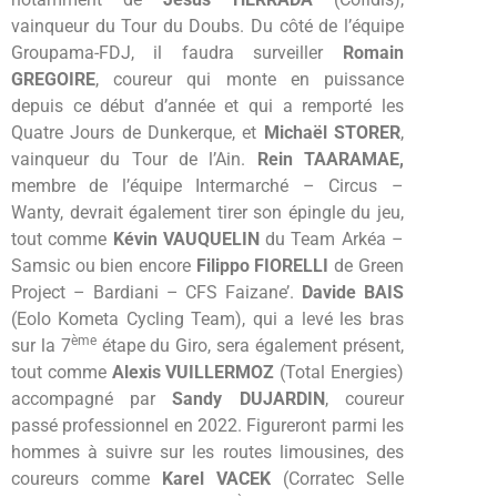
vainqueur du Tour du Doubs. Du côté de l’équipe
Groupama-FDJ, il faudra surveiller
Romain
GREGOIRE
, coureur qui monte en puissance
depuis ce début d’année et qui a remporté les
Quatre Jours de Dunkerque, et
Michaël STORER
,
vainqueur du Tour de l’Ain.
Rein TAARAMAE,
membre de l’équipe Intermarché – Circus –
Wanty, devrait également tirer son épingle du jeu,
tout comme
Kévin VAUQUELIN
du Team Arkéa –
Samsic ou bien encore
Filippo FIORELLI
de Green
Project – Bardiani – CFS Faizane’.
Davide BAIS
(Eolo Kometa Cycling Team), qui a levé les bras
ème
sur la 7
étape du Giro, sera également présent,
tout comme
Alexis VUILLERMOZ
(Total Energies)
accompagné par
Sandy DUJARDIN
, coureur
passé professionnel en 2022. Figureront parmi les
hommes à suivre sur les routes limousines, des
coureurs comme
Karel VACEK
(Corratec Selle