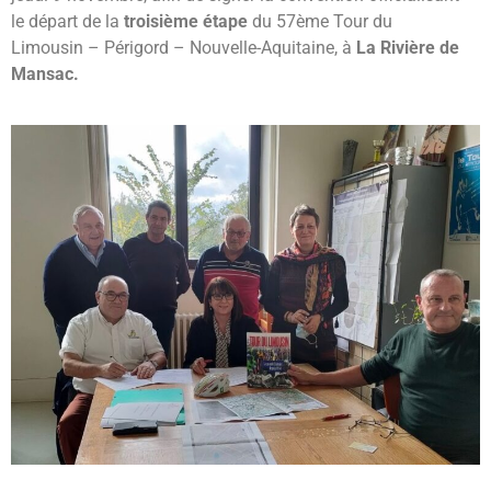
DE
le départ de la
troisième étape
du 57ème Tour du
MANSAC
Limousin – Périgord – Nouvelle-Aquitaine, à
La Rivière de
NOUS
Mansac.
ACCUEILLE